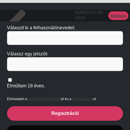
Iratkozzon fel
Belépés
most
Válaszd ki a felhasználónevedet:
Válassz egy jelszót:
Elmúltam 18 éves.
Elolvastam a
Szerződési feltételek
et és a
Adatvédelem
ot.
Regisztráció