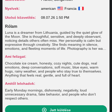
Nyelvek:
american
Francia
Utolsó közvetítés:
08.07.26 1:50 PM
Rólam
Luna is a dreamer from Lithuania, guided by the quiet glow of
the Moon. She is thoughtful, sensitive, and deeply observant,
noticing details others often miss. Her personality is calm but
expressive through creativity. She finds meaning in silence,
emotions, and fleeting moments of life. Photography is her way
of understanding the world—each image reflects a balance
between light and shadow, strength and vulnerability. Luna
Ami felizgat:
values authenticity, emotional depth, and connection with
Chocolate ice cream, honesty, cozy nights, cute dogs, real
nature. She is unique in the way she transforms ordinary
emotions, deep conversations, soft music, blue eyes, warm
moments into something poetic and meaningful, always inspired
hugs, rainy weather, and people who stay true to themselves.
by the changing sky and inner reflection.
Anything that feels real, gentle, and full of heart.
Amitől lelohadok:
Early Monday mornings, dishonesty, negativity, loud
unnecessary drama, fake behavior, and people who don’t
respect others.
Jatt küldése