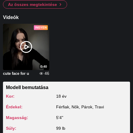
Az összes megtekintése
Videók
INGYEN
0:40
46
cute face for u
Modell bemutatása
Kor:
18 év
Érdekel:
Férfiak, Nők, Párok, Travi
Magasság:
5'4"
Súly:
99 lb