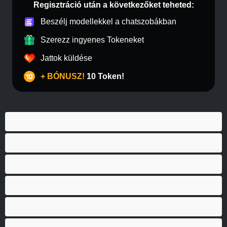
Regisztráció után a következőket teheted:
Beszélj modellekkel a chatszobákban
Szerezz ingyenes Tokeneket
Jattok küldése
+ BÓNUSZ!
10 Token!
18 év feletti tinik
A legjobb Privátak
Anal
Arab
Barna
BBW