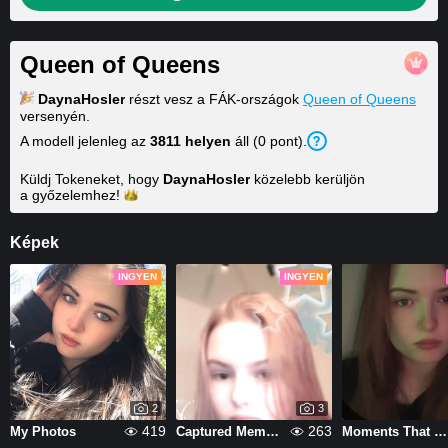
Queen of Queens
DaynaHosler
részt vesz a FÁK-országok
Queen of Queens
versenyén.
A modell jelenleg az
3811 helyen
áll (0 pont).
Küldj Tokeneket, hogy
DaynaHosler
közelebb kerüljön
a
győzelemhez!
Képek
INGYEN
INGYEN
2
3
419
263
My Photos
Captured Memories
Moments That Matter