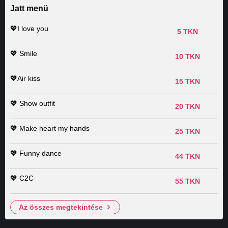
Jatt menü
💖I love you
5 TKN
💖 Smile
10 TKN
💖Air kiss
15 TKN
💖 Show outfit
20 TKN
💖 Make heart my hands
25 TKN
💖 Funny dance
44 TKN
💖 C2C
55 TKN
az összes megtekintése